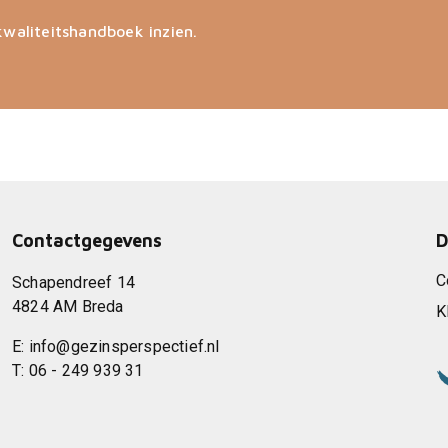
kwaliteitshandboek inzien.
Contactgegevens
D
C
Schapendreef 14
4824 AM Breda
K
E:
info@gezinsperspectief.nl
T:
06 - 249 939 31