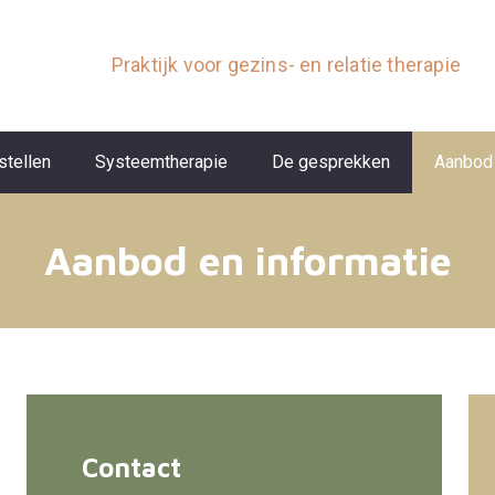
Praktijk voor gezins- en relatie therapie
stellen
Systeemtherapie
De gesprekken
Aanbod 
Aanbod en informatie
Contact